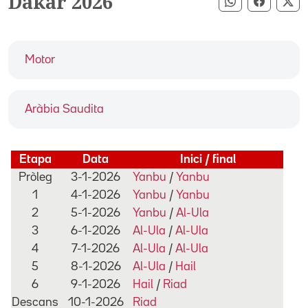
Dakar 2026
Compartir pe
Compart
Co
Motor
Aràbia Saudita
Etapa
Data
Inici / final
Pròleg
3-1-2026
Yanbu
/
Yanbu
1
4-1-2026
Yanbu
/
Yanbu
2
5-1-2026
Yanbu
/
Al-Ula
3
6-1-2026
Al-Ula
/
Al-Ula
4
7-1-2026
Al-Ula
/
Al-Ula
5
8-1-2026
Al-Ula
/
Hail
6
9-1-2026
Hail
/
Riad
Descans
10-1-2026
Riad