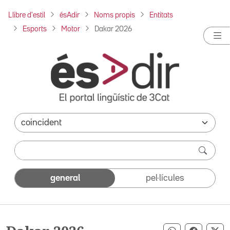
Llibre d'estil
ésAdir
Noms propis
Entitats
Esports
Motor
Dakar 2026
general
pel·lícules