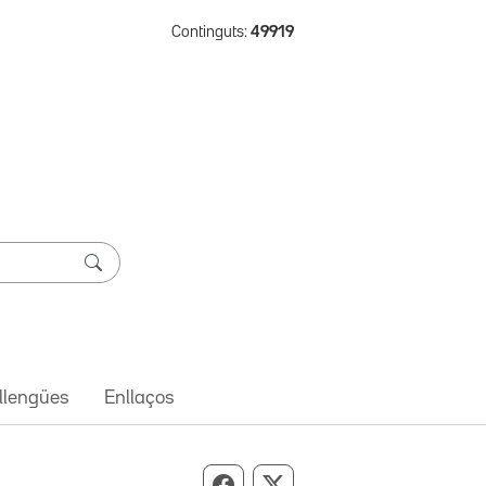
Continguts:
49919
 llengües
Enllaços