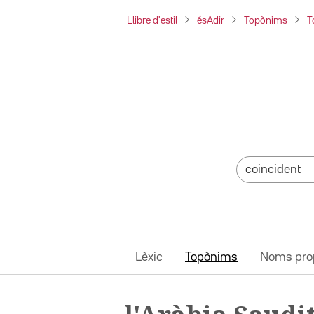
Llibre d'estil
ésAdir
Topònims
T
Lèxic
Topònims
Noms pro