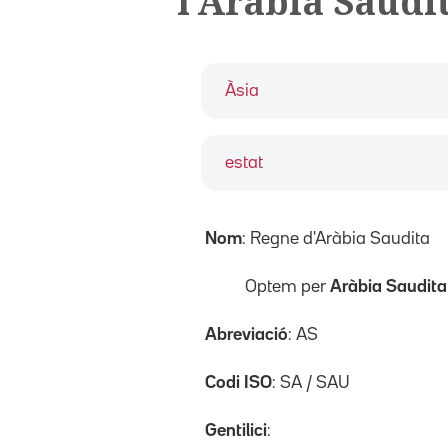
l'Aràbia Saudi
Àsia
estat
Nom
: Regne d'Aràbia Saudita
Optem per
Aràbia Saudita
Abreviació
: AS
Codi ISO
: SA / SAU
Gentilici
: