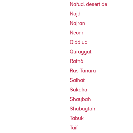
Nafud, desert de
Najd
Najran
Neom
Qiddiya
Qurayyat
Rafhà
Ras Tanura
Saihat
Sakaka
Shaybah
Shubaytah
Tabuk
Tàïf