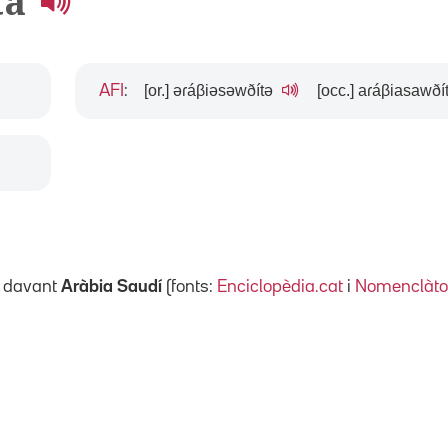
ta
[or.] əɾáβiəsəwðítə
[occ.] aɾáβiasawðí
AFI
:
davant
Aràbia Saudí
(fonts:
Enciclopèdia.cat
i
Nomenclàto