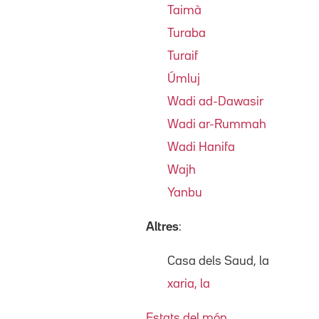
Taimà
Turaba
Turaif
Úmluj
Wadi ad-Dawasir
Wadi ar-Rummah
Wadi Hanifa
Wajh
Yanbu
Altres
:
Casa dels Saud, la
xaria, la
Estats del món