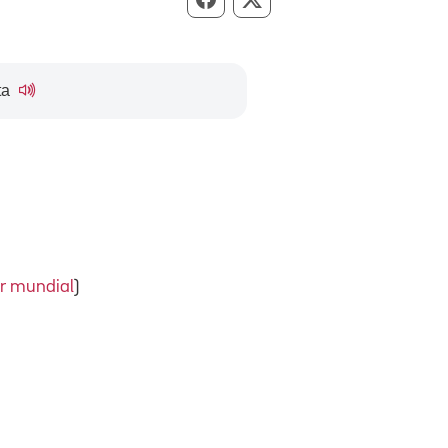
Compartir per Facebook
Compartir per X
ta
r mundial
)