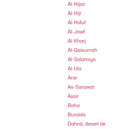
Al-Hijaz
Al-Hijr
Al-Hofuf
Al-Jawf
Al-Kharj
Al-Qaisumah
Al-Salamiya
Al-Ula
Arar
As-Sarawat
Assir
Baha
Buraida
Dahnà, desert de