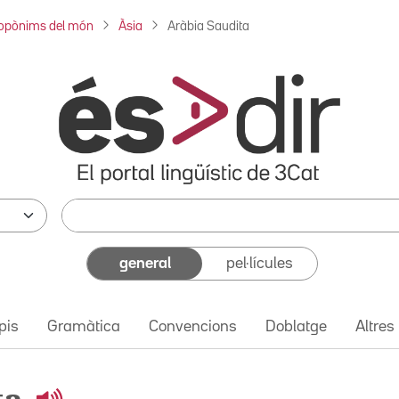
opònims del món
Àsia
Aràbia Saudita
general
pel·lícules
pis
Gramàtica
Convencions
Doblatge
Altres