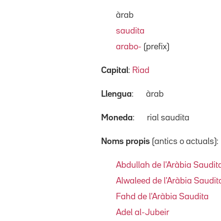
àrab
saudita
arabo-
(prefix)
Capital
:
Riad
Llengua
:
àrab
Moneda
:
rial saudita
Noms propis
(antics o actuals):
Abdullah de l'Aràbia Saudit
Alwaleed de l'Aràbia Saudit
Fahd de l'Aràbia Saudita
Adel al-Jubeir