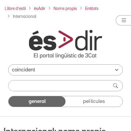
Llibre d'estil
ésAdir
Noms propis
Entitats
Internacional
general
pel·lícules