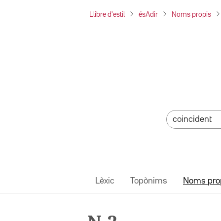
Llibre d'estil
ésAdir
Noms propis
Lèxic
Topònims
Noms pro