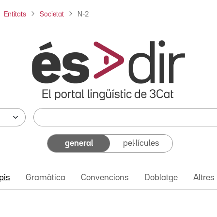
Entitats
Societat
N-2
general
pel·lícules
pis
Gramàtica
Convencions
Doblatge
Altres