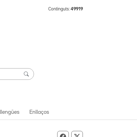
Continguts:
49919
 llengües
Enllaços