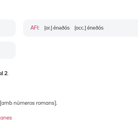
[or.] énəðós
[occ.] éneðós
AFI
:
al 2
.
II (amb números romans).
banes