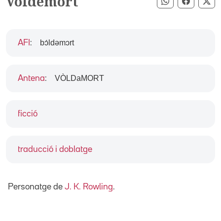
Voldemort
Compartir pe
Compart
Co
bɔ́ldəmɔrt
AFI
:
VÒLDaMORT
Antena
:
ficció
traducció i doblatge
Personatge de
J. K. Rowling
.