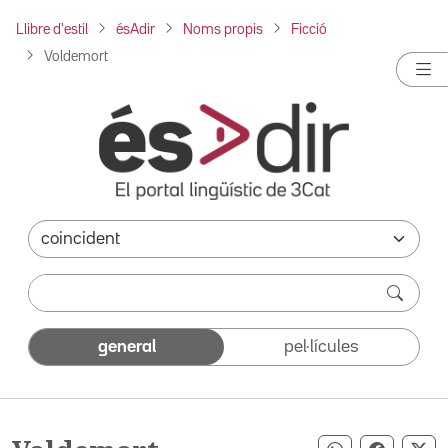
Llibre d'estil
ésAdir
Noms propis
Ficció
Voldemort
general
pel·lícules