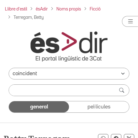
Llibre d'estil
ésAdir
Noms propis
Ficció
Terregam, Betty
general
pel·lícules