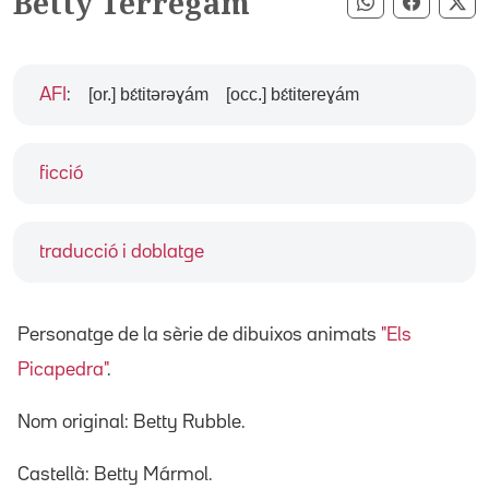
Betty Terregam
Compartir pe
Compart
Co
[or.] bɛ́titərəɣám
[occ.] bɛ́titereɣám
AFI
:
ficció
traducció i doblatge
Personatge de la sèrie de dibuixos animats
"Els
Picapedra"
.
Nom original: Betty Rubble.
Castellà: Betty Mármol.