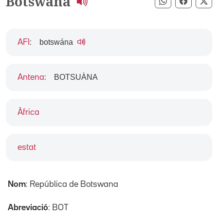
Botswana
Compartir pe
Compart
Co
botswána
AFI
:
BOTSUÀNA
Antena
:
Àfrica
estat
Nom
: República de Botswana
Abreviació
: BOT