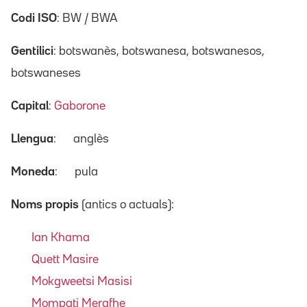
Codi ISO
: BW / BWA
Gentilici
: botswanès, botswanesa, botswanesos,
botswaneses
Capital
:
Gaborone
Llengua
:
anglès
Moneda
:
pula
Noms propis
(antics o actuals):
Ian Khama
Quett Masire
Mokgweetsi Masisi
Mompati Merafhe