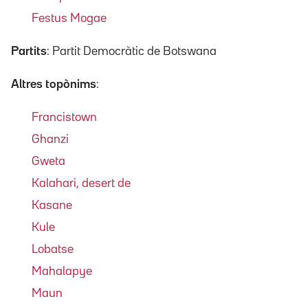
Festus Mogae
Partits
: Partit Democràtic de Botswana
Altres topònims
:
Francistown
Ghanzi
Gweta
Kalahari, desert de
Kasane
Kule
Lobatse
Mahalapye
Maun