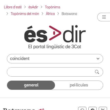
Llibre d'estil
ésAdir
Topònims
Topònims del món
Àfrica
Botswana
general
pel·lícules