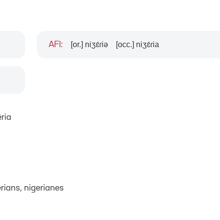
[or.] niʒɛ́ɾiə
[occ.] niʒɛ́ɾia
AFI
:
èria
erians, nigerianes