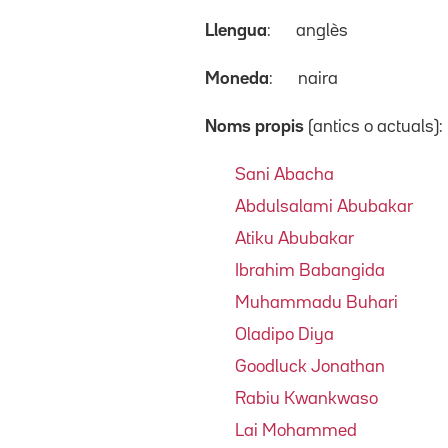
Llengua
:
anglès
Moneda
:
naira
Noms propis
(antics o actuals):
Sani Abacha
Abdulsalami Abubakar
Atiku Abubakar
Ibrahim Babangida
Muhammadu Buhari
Oladipo Diya
Goodluck Jonathan
Rabiu Kwankwaso
Lai Mohammed