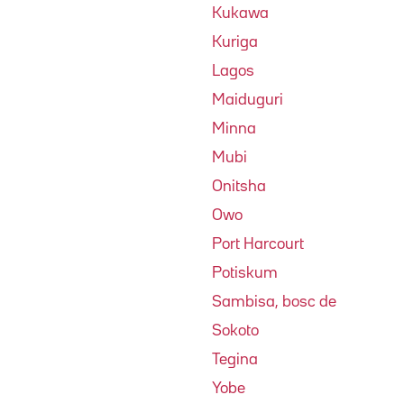
Kukawa
Kuriga
Lagos
Maiduguri
Minna
Mubi
Onitsha
Owo
Port Harcourt
Potiskum
Sambisa, bosc de
Sokoto
Tegina
Yobe