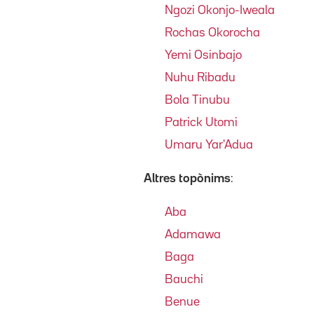
Ngozi Okonjo-Iweala
Rochas Okorocha
Yemi Osinbajo
Nuhu Ribadu
Bola Tinubu
Patrick Utomi
Umaru Yar'Adua
Altres topònims
:
Aba
Adamawa
Baga
Bauchi
Benue