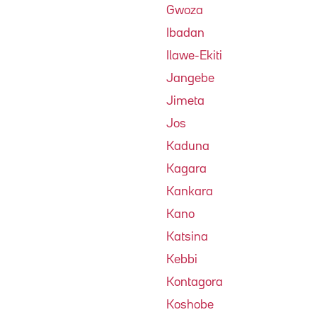
Gwoza
Ibadan
Ilawe-Ekiti
Jangebe
Jimeta
Jos
Kaduna
Kagara
Kankara
Kano
Katsina
Kebbi
Kontagora
Koshobe