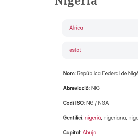
Nigèria
Àfrica
estat
Nom
: República Federal de Nig
Abreviació
: NIG
Codi ISO
: NG / NGA
Gentilici
:
nigerià
, nigeriana, nig
Capital
:
Abuja