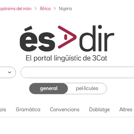
opònims del món
Àfrica
Nigèria
general
pel·lícules
pis
Gramàtica
Convencions
Doblatge
Altres