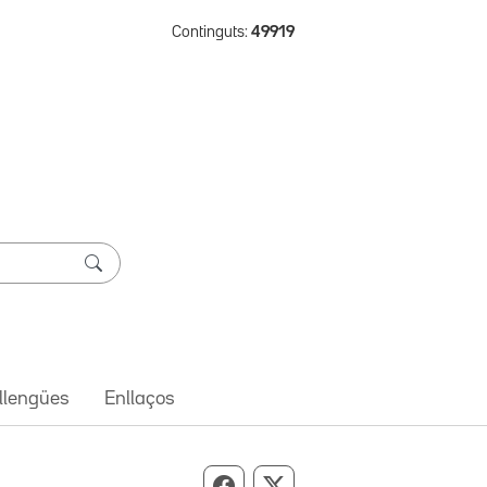
Continguts:
49919
 llengües
Enllaços