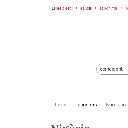
Llibre d'estil
ésAdir
Topònims
T
Lèxic
Topònims
Noms pro