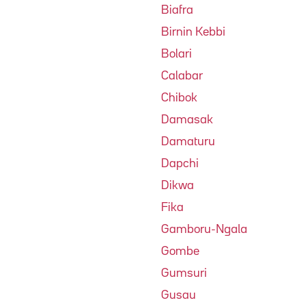
Biafra
Birnin Kebbi
Bolari
Calabar
Chibok
Damasak
Damaturu
Dapchi
Dikwa
Fika
Gamboru-Ngala
Gombe
Gumsuri
Gusau