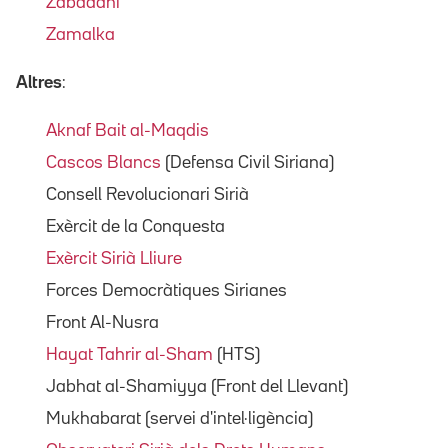
Zabadani
Zamalka
Altres
:
Aknaf Bait al-Maqdis
Cascos Blancs
(Defensa Civil Siriana)
Consell Revolucionari Sirià
Exèrcit de la Conquesta
Exèrcit Sirià Lliure
Forces Democràtiques Sirianes
Front Al-Nusra
Hayat Tahrir al-Sham
(HTS)
Jabhat al-Shamiyya (Front del Llevant)
Mukhabarat (servei d'intel·ligència)