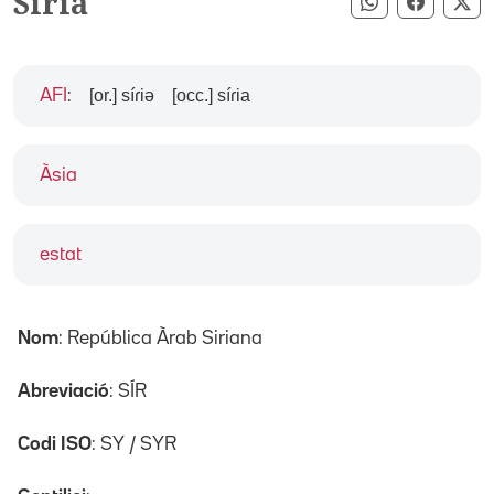
Síria
Compartir pe
Compart
Co
[or.] síɾiə
[occ.] síɾia
AFI
:
Àsia
estat
Nom
: República Àrab Siriana
Abreviació
: SÍR
Codi ISO
: SY / SYR