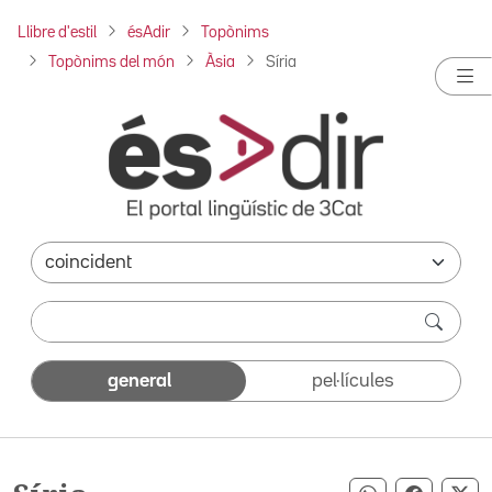
Llibre d'estil
ésAdir
Topònims
Topònims del món
Àsia
Síria
general
pel·lícules