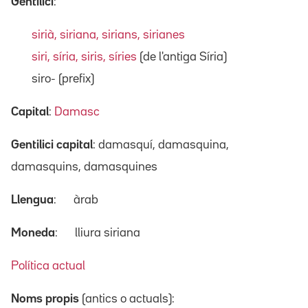
Gentilici
:
sirià, siriana, sirians, sirianes
siri, síria, siris, síries
(de l'antiga Síria)
siro- (prefix)
Capital
:
Damasc
Gentilici capital
: damasquí, damasquina,
damasquins, damasquines
Llengua
:
àrab
Moneda
:
lliura siriana
Política actual
Noms propis
(antics o actuals):