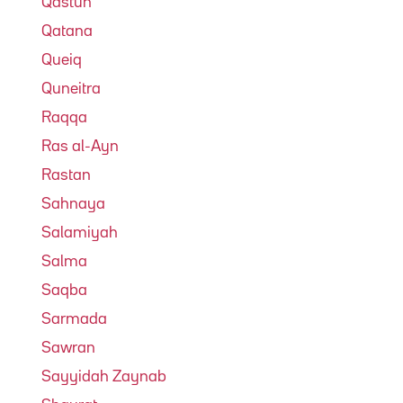
Qastun
Qatana
Queiq
Quneitra
Raqqa
Ras al-Ayn
Rastan
Sahnaya
Salamiyah
Salma
Saqba
Sarmada
Sawran
Sayyidah Zaynab