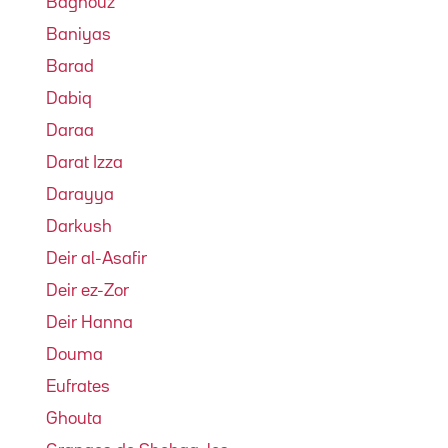
Baghouz
Baniyas
Barad
Dabiq
Daraa
Darat Izza
Darayya
Darkush
Deir al-Asafir
Deir ez-Zor
Deir Hanna
Douma
Eufrates
Ghouta