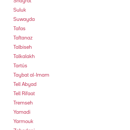
Shayrat
Suluk
Suwayda
Tafas
Taftanaz
Talbiseh
Talkalakh
Tartús
Taybat al-Imam
Tell Abyad
Tell Rifaat
Tremseh
Yamadi
Yarmouk