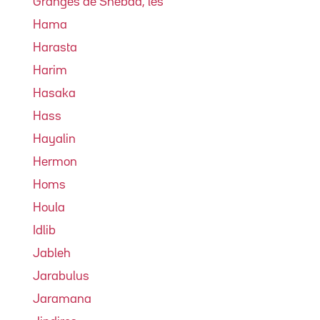
Granges de Shebaa, les
Hama
Harasta
Harim
Hasaka
Hass
Hayalin
Hermon
Homs
Houla
Idlib
Jableh
Jarabulus
Jaramana