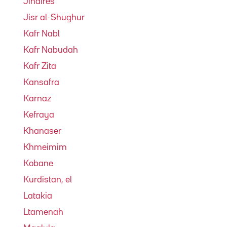
Jindires
Jisr al-Shughur
Kafr Nabl
Kafr Nabudah
Kafr Zita
Kansafra
Karnaz
Kefraya
Khanaser
Khmeimim
Kobane
Kurdistan, el
Latakia
Ltamenah