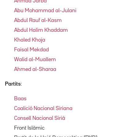
Ahmad Jarba
Abu Mohammad al-Julani
Abdul Rauf al-Kasm
Abdul Halim Khaddam
Khaled Khoja
Faisal Mekdad
Walid al-Muallem
Ahmed al-Sharaa
Partits
:
Baas
Coalició Nacional Siriana
Consell Nacional Sirià
Front Islàmic