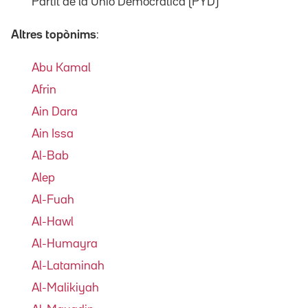
Partit de la Unió Democràtica (PYD)
Altres topònims
:
Abu Kamal
Afrin
Ain Dara
Ain Issa
Al-Bab
Alep
Al-Fuah
Al-Hawl
Al-Humayra
Al-Lataminah
Al-Malikiyah