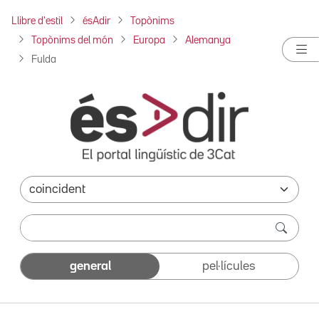
Llibre d'estil
ésAdir
Topònims
Topònims del món
Europa
Alemanya
Fulda
general
pel·lícules