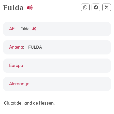
Fulda
Compartir pe
Compart
Co
fúlda
AFI
:
FÚLDA
Antena
:
Europa
Alemanya
Ciutat del land de Hessen.