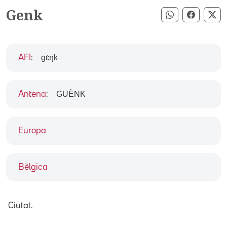
Genk
Compartir pe
Compart
Co
gɛ́ŋk
AFI
:
GUÈNK
Antena
:
Europa
Bèlgica
Ciutat.