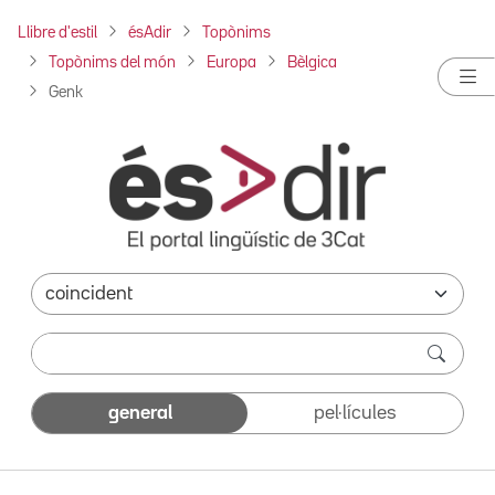
Llibre d'estil
ésAdir
Topònims
Topònims del món
Europa
Bèlgica
Genk
general
pel·lícules