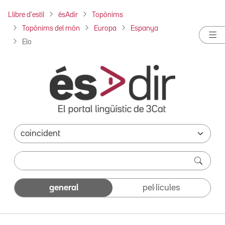
Llibre d'estil
ésAdir
Topònims
Topònims del món
Europa
Espanya
Elo
general
pel·lícules