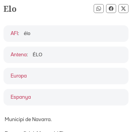
Elo
Compartir pe
Compart
Co
élo
AFI
:
ÉLO
Antena
:
Europa
Espanya
Municipi de Navarra.