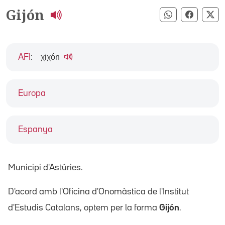
Gijón
Compartir pe
Compart
Co
χiχón
AFI
:
Europa
Espanya
Municipi d'Astúries.
D'acord amb l'Oficina d'Onomàstica de l'Institut
d'Estudis Catalans, optem per la forma
Gijón
.