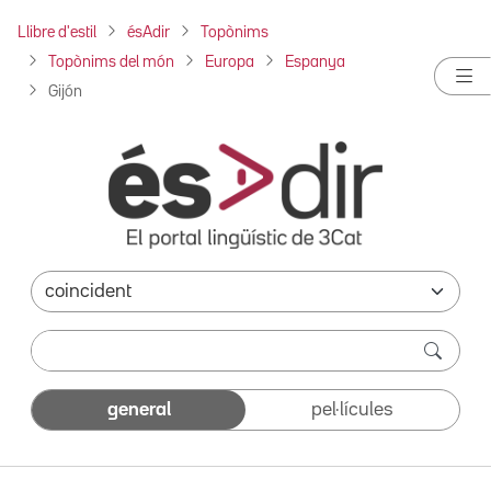
Llibre d'estil
ésAdir
Topònims
Topònims del món
Europa
Espanya
Gijón
general
pel·lícules