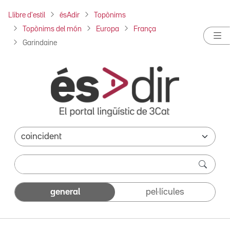
Llibre d'estil
ésAdir
Topònims
Topònims del món
Europa
França
Garindaine
general
pel·lícules