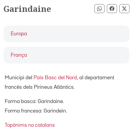
Garindaine
Compartir pe
Compart
Co
Europa
França
Municipi del
País Basc del Nord
, al departament
francès dels Pirineus Atlàntics.
Forma basca: Garindaine.
Forma francesa: Garindein.
Topònims no catalans