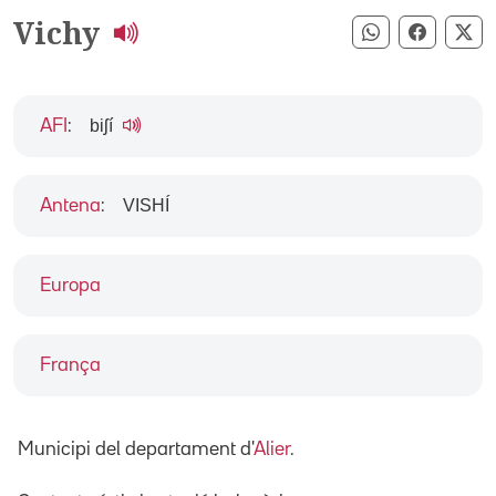
Vichy
Compartir pe
Compart
Co
biʃí
AFI
:
VISHÍ
Antena
:
Europa
França
Municipi del departament d'
Alier
.