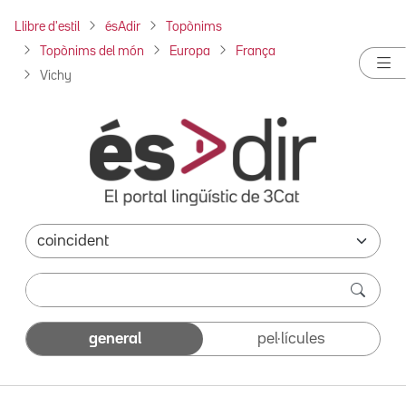
Llibre d'estil
ésAdir
Topònims
Topònims del món
Europa
França
Vichy
general
pel·lícules