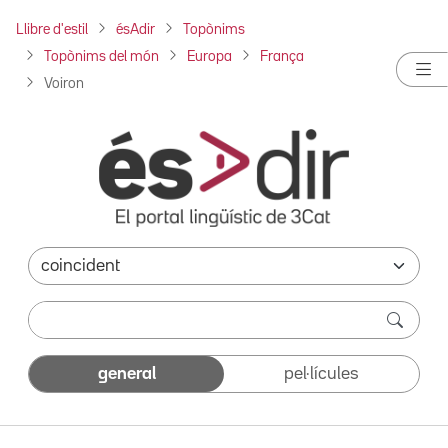
Llibre d'estil
ésAdir
Topònims
Topònims del món
Europa
França
Voiron
general
pel·lícules