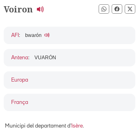
Voiron
Compartir pe
Compart
Co
bwaɾón
AFI
:
VUARÓN
Antena
:
Europa
França
Municipi del departament d'
Isère
.