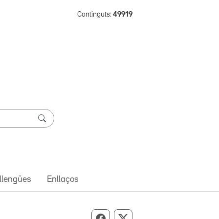
Continguts:
49919
 llengües
Enllaços