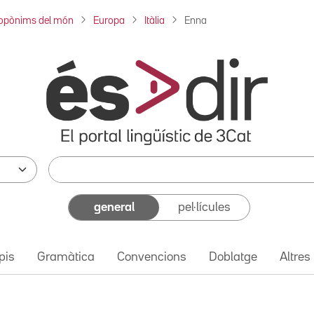
opònims del món
Europa
Itàlia
Enna
general
pel·lícules
pis
Gramàtica
Convencions
Doblatge
Altres