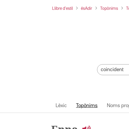
Llibre d'estil
ésAdir
Topònims
T
Lèxic
Topònims
Noms pro