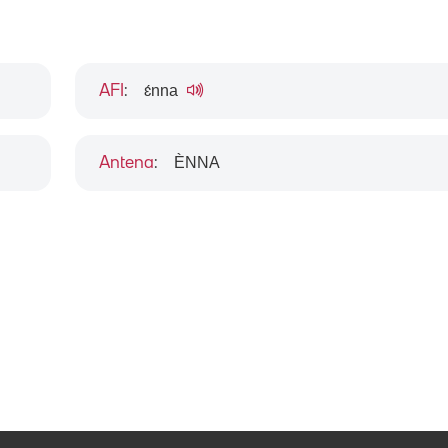
ɛ́nna
AFI
:
ÈNNA
Antena
: