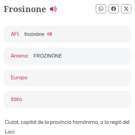
Frosinone
Compartir pe
Compart
Co
fɾozinóne
AFI
:
FROZINÓNE
Antena
:
Europa
Itàlia
Ciutat, capital de la província homònima, a la regió del
Laci.