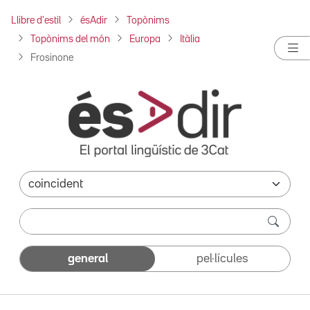
Llibre d'estil
ésAdir
Topònims
Topònims del món
Europa
Itàlia
Frosinone
general
pel·lícules