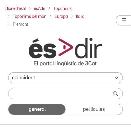
Llibre d'estil
ésAdir
Topònims
Topònims del món
Europa
Itàlia
Piemont
general
pel·lícules