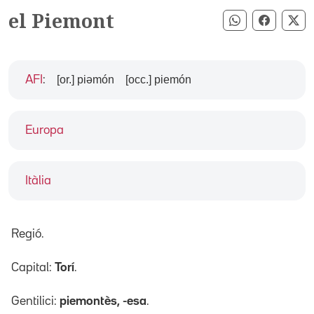
el Piemont
Compartir pe
Compart
Co
[or.] piəmón
[occ.] piemón
AFI
:
Europa
Itàlia
Regió.
Capital:
Torí
.
Gentilici:
piemontès, -esa
.