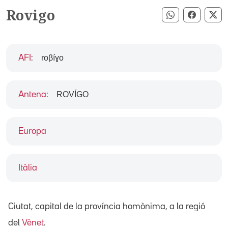
Rovigo
Compartir pe
Compart
Co
roβíɣo
AFI
:
ROVÍGO
Antena
:
Europa
Itàlia
Ciutat, capital de la província homònima, a la regió
del
Vènet
.