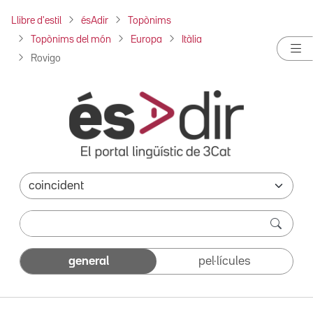
Llibre d'estil
ésAdir
Topònims
Topònims del món
Europa
Itàlia
Rovigo
general
pel·lícules