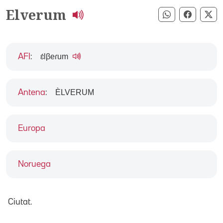
Elverum
Compartir pe
Compart
Co
ɛ́lβeɾum
AFI
:
ÈLVERUM
Antena
:
Europa
Noruega
Ciutat.