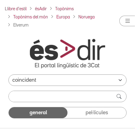
Llibre d'estil
ésAdir
Topònims
Topònims del món
Europa
Noruega
Elverum
general
pel·lícules