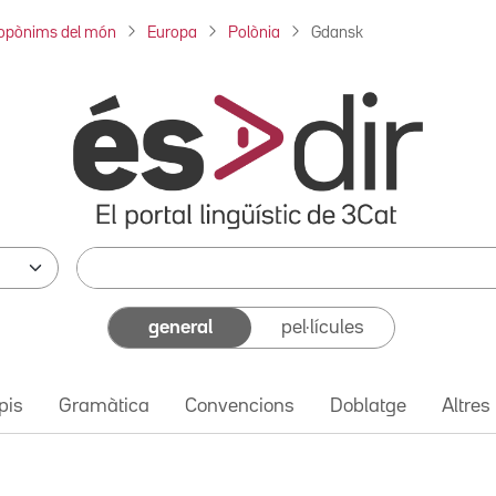
opònims del món
Europa
Polònia
Gdansk
general
pel·lícules
pis
Gramàtica
Convencions
Doblatge
Altres