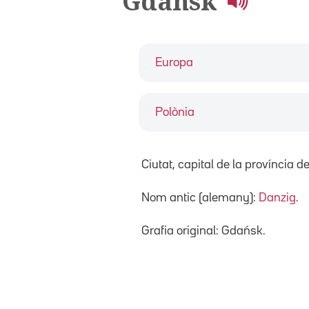
Gdansk
Europa
Polònia
Ciutat, capital de la província d
Nom antic (alemany):
Danzig
.
Grafia original: Gdańsk.