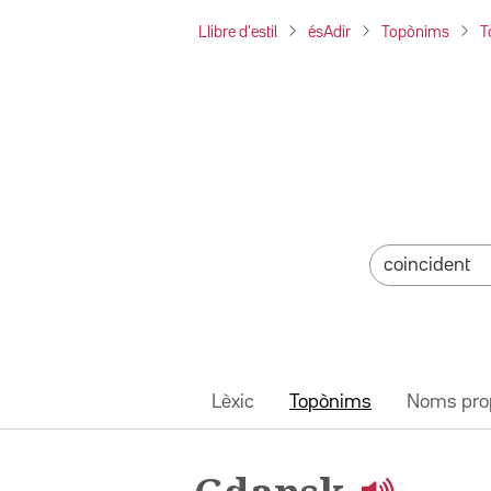
Llibre d'estil
ésAdir
Topònims
T
Lèxic
Topònims
Noms pro