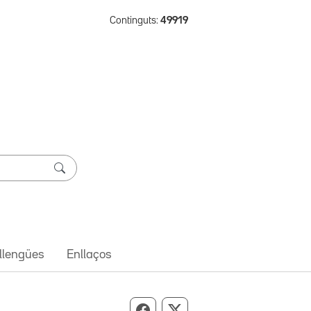
Continguts:
49919
 llengües
Enllaços