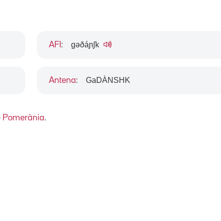
gəðáɲʃk
AFI
:
GaDÀNSHK
Antena
:
e
Pomerània
.