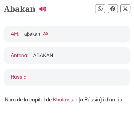
Abakan
Compartir pe
Compart
Co
aβakán
AFI
:
ABAKÀN
Antena
:
Rússia
Nom de la capital de
Khakàssia
(a Rússia) i d'un riu.