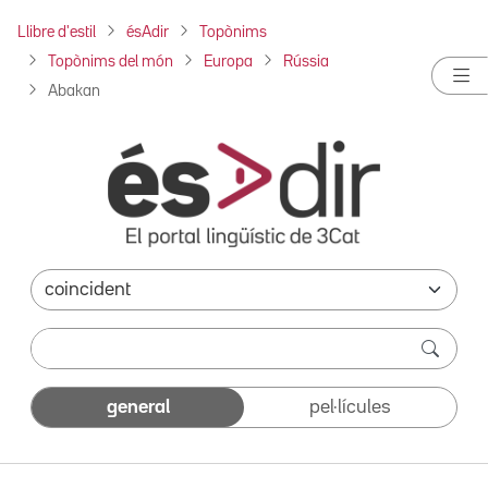
Llibre d'estil
ésAdir
Topònims
Topònims del món
Europa
Rússia
Abakan
general
pel·lícules