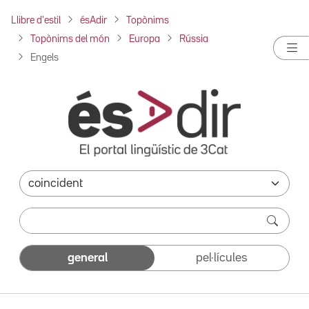
Llibre d'estil
ésAdir
Topònims
Topònims del món
Europa
Rússia
Engels
general
pel·lícules