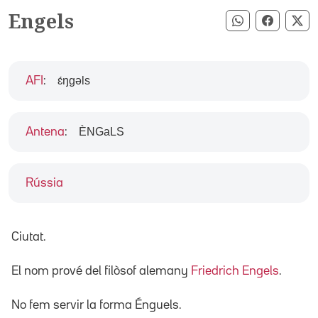
Engels
Compartir pe
Compart
Co
ɛ́ŋgəls
AFI
:
ÈNGaLS
Antena
:
Rússia
Ciutat.
El nom prové del filòsof alemany
Friedrich Engels
.
No fem servir la forma Énguels.