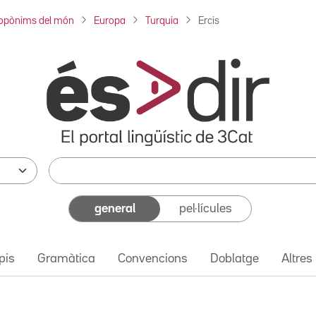
opònims del món
Europa
Turquia
Ercis
general
pel·lícules
pis
Gramàtica
Convencions
Doblatge
Altres