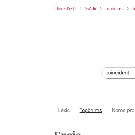
Llibre d'estil
ésAdir
Topònims
T
Lèxic
Topònims
Noms pro