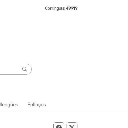
Continguts:
49919
 llengües
Enllaços