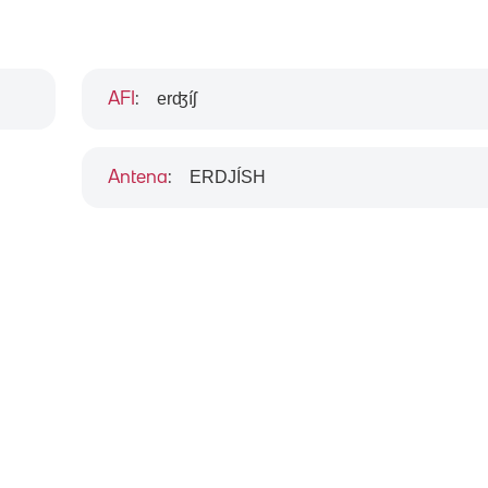
erʤíʃ
AFI
:
ERDJÍSH
Antena
: