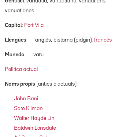
Gentilici
: vanuatià, vanuatiana, vanuatians,
vanuatianes
Capital
:
Port Vila
Llengües
:
anglès, bislama (pidgin),
francès
Moneda
:
vatu
Política actual
Noms propis
(antics o actuals):
John Bani
Sato Kilman
Walter Hayde Lini
Baldwin Lonsdale