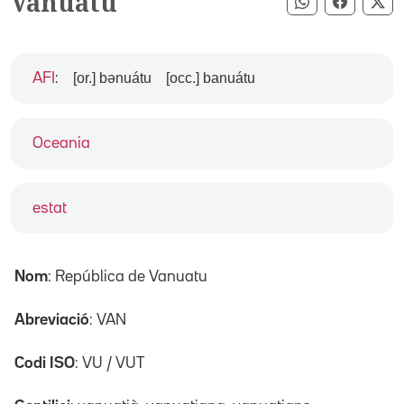
Vanuatu
Compartir pe
Compart
Co
[or.] bənuátu
[occ.] banuátu
AFI
:
Oceania
estat
Nom
: República de Vanuatu
Abreviació
: VAN
Codi ISO
: VU / VUT