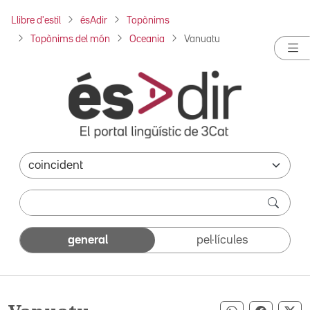
Llibre d'estil
ésAdir
Topònims
Topònims del món
Oceania
Vanuatu
general
pel·lícules