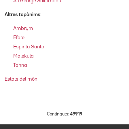
Ati George Sokomanu
Altres topònims
:
Ambrym
Efate
Espiritu Santo
Malekula
Tanna
Estats del món
Continguts:
49919