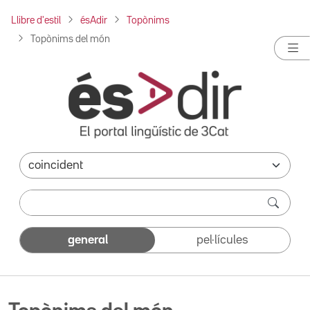
Llibre d'estil
ésAdir
Topònims
Topònims del món
general
pel·lícules