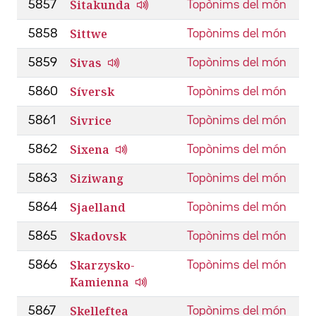
Sitakunda
5857
Topònims del món
Sittwe
5858
Topònims del món
Sivas
5859
Topònims del món
Síversk
5860
Topònims del món
Sivrice
5861
Topònims del món
Sixena
5862
Topònims del món
Siziwang
5863
Topònims del món
Sjaelland
5864
Topònims del món
Skadovsk
5865
Topònims del món
Skarzysko-
5866
Topònims del món
Kamienna
Skelleftea
5867
Topònims del món