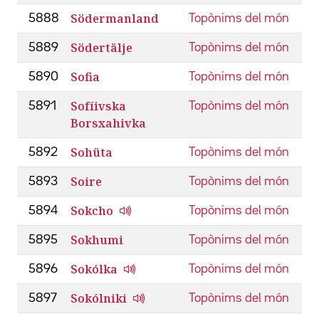
Södermanland
5888
Topònims del món
Södertälje
5889
Topònims del món
Sofia
5890
Topònims del món
Sofíivska
5891
Topònims del món
Borsxahivka
Sohüta
5892
Topònims del món
Soire
5893
Topònims del món
Sokcho
5894
Topònims del món
Sokhumi
5895
Topònims del món
Sokólka
5896
Topònims del món
Sokólniki
5897
Topònims del món