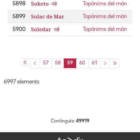
Sokoto
5898
Topònims del món
Solac de Mar
5899
Topònims del món
Soledar
5900
Topònims del món
57
58
59
60
61
6997 elements
Continguts:
49919