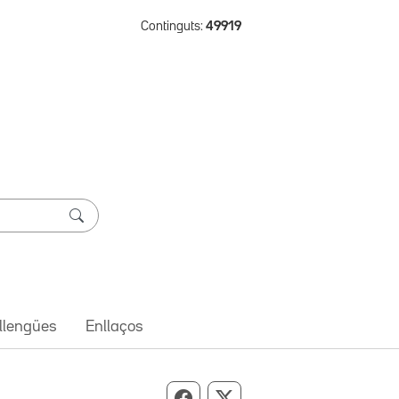
Continguts:
49919
 llengües
Enllaços