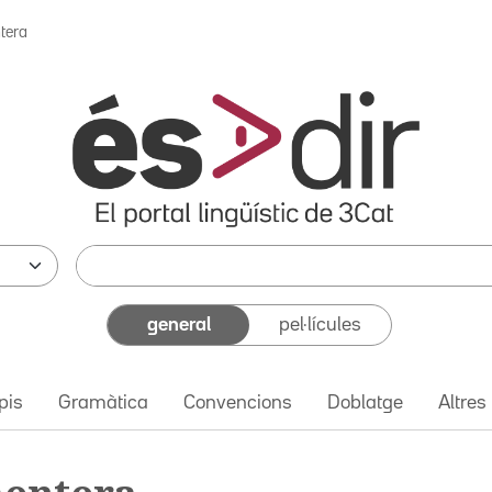
tera
general
pel·lícules
pis
Gramàtica
Convencions
Doblatge
Altres