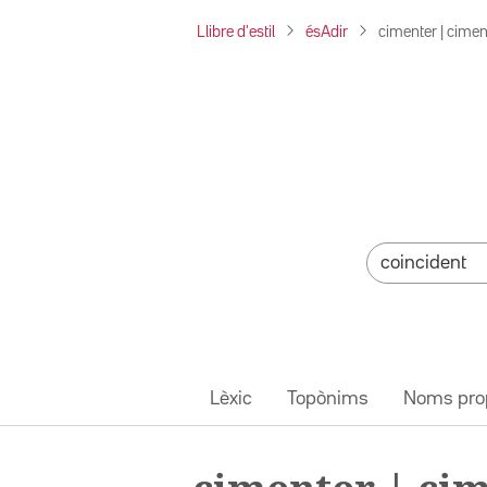
Llibre d'estil
ésAdir
cimenter | cimen
Lèxic
Topònims
Noms pro