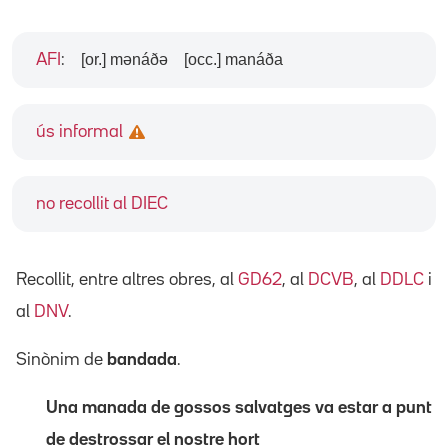
[or.] mənáðə
[occ.] manáða
AFI
:
ús informal
no recollit al DIEC
Recollit, entre altres obres, al
GD62
, al
DCVB
, al
DDLC
i
al
DNV
.
Sinònim de
bandada
.
Una manada de gossos salvatges va estar a punt
de destrossar el nostre hort