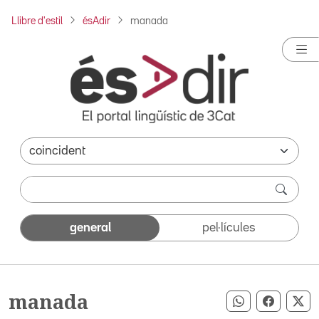
Llibre d'estil
ésAdir
manada
general
pel·lícules
manada
Compartir pe
Compart
Co