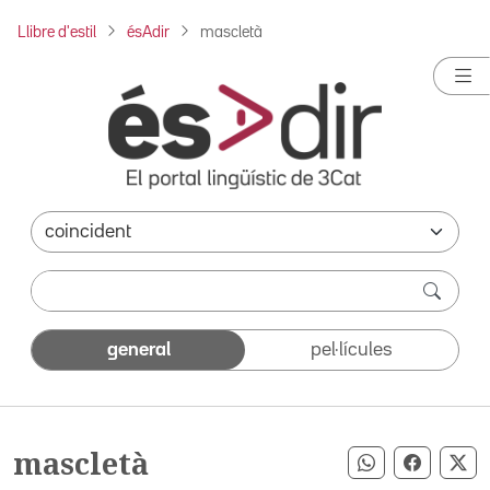
Llibre d'estil
ésAdir
mascletà
general
pel·lícules
mascletà
Compartir pe
Compart
Co