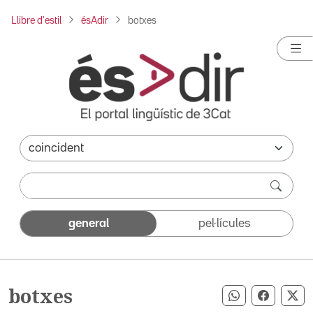
Llibre d'estil
ésAdir
botxes
general
pel·lícules
botxes
Compartir pe
Compart
Co