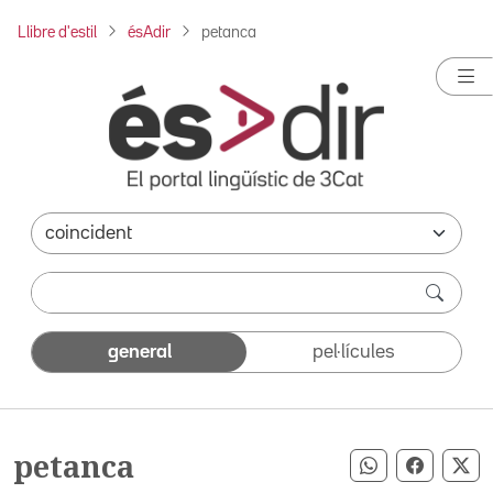
Llibre d'estil
ésAdir
petanca
general
pel·lícules
petanca
Compartir pe
Compart
Co