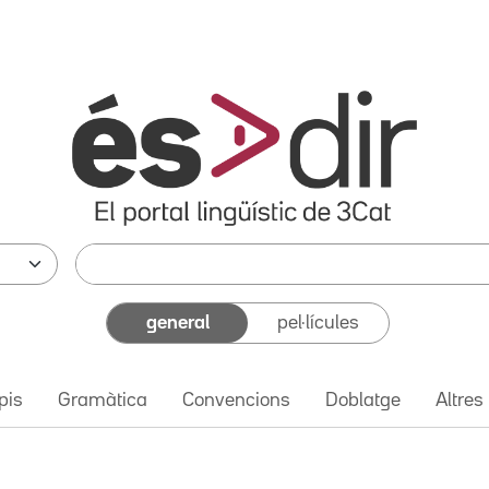
general
pel·lícules
pis
Gramàtica
Convencions
Doblatge
Altres