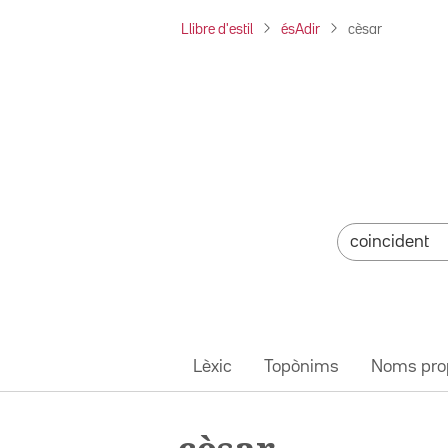
Llibre d'estil
ésAdir
cèsar
Lèxic
Topònims
Noms pro