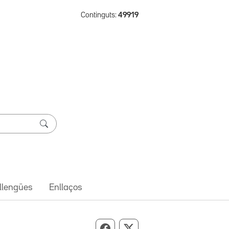
Continguts:
49919
 llengües
Enllaços