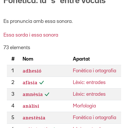
Fonètica: la "s" entre vocals
Es pronuncia amb essa sonora.
Essa sorda i essa sonora
73 elements
#
Nom
Apartat
adhesió
1
Fonètica i ortografia
afàsia
2
Lèxic: entrades
amnèsia
3
Lèxic: entrades
anàlisi
4
Morfologia
anestèsia
5
Fonètica i ortografia