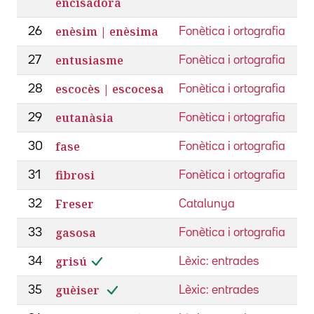
encisadora
enèsim | enèsima
26
Fonètica i ortografia
entusiasme
27
Fonètica i ortografia
escocès | escocesa
28
Fonètica i ortografia
eutanàsia
29
Fonètica i ortografia
fase
30
Fonètica i ortografia
fibrosi
31
Fonètica i ortografia
Freser
32
Catalunya
gasosa
33
Fonètica i ortografia
grisú
34
Lèxic: entrades
guèiser
35
Lèxic: entrades