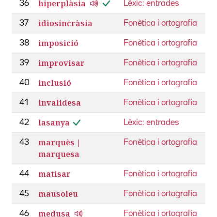
hiperplàsia
36
Lèxic: entrades
idiosincràsia
37
Fonètica i ortografia
imposició
38
Fonètica i ortografia
improvisar
39
Fonètica i ortografia
inclusió
40
Fonètica i ortografia
invalidesa
41
Fonètica i ortografia
lasanya
42
Lèxic: entrades
marquès |
43
Fonètica i ortografia
marquesa
matisar
44
Fonètica i ortografia
mausoleu
45
Fonètica i ortografia
medusa
46
Fonètica i ortografia