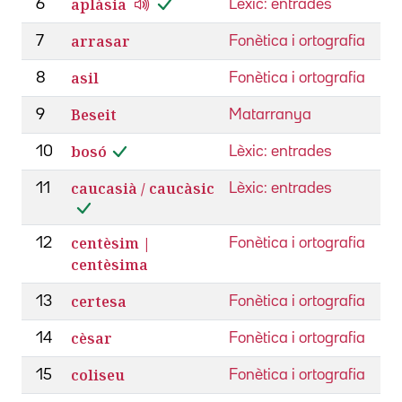
aplàsia
6
Lèxic: entrades
arrasar
7
Fonètica i ortografia
asil
8
Fonètica i ortografia
Beseit
9
Matarranya
bosó
10
Lèxic: entrades
caucasià / caucàsic
11
Lèxic: entrades
centèsim |
12
Fonètica i ortografia
centèsima
certesa
13
Fonètica i ortografia
cèsar
14
Fonètica i ortografia
coliseu
15
Fonètica i ortografia