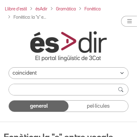
Llibre d'estil
ésAdir
Gramàtica
Fonètica
Fonètica: la "s" e...
general
pel·lícules