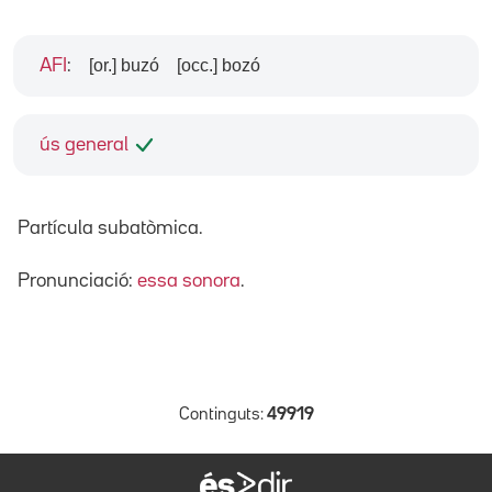
[or.] buzó
[occ.] bozó
AFI
:
ús general
Partícula subatòmica.
Pronunciació:
essa sonora
.
Continguts:
49919