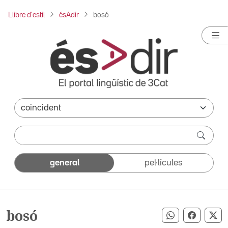
Llibre d'estil
ésAdir
bosó
general
pel·lícules
bosó
Compartir pe
Compart
Co