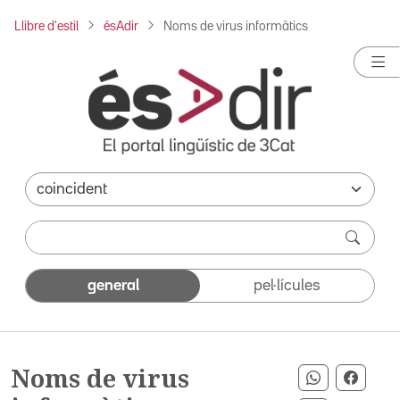
Llibre d'estil
ésAdir
Noms de virus informàtics
general
pel·lícules
Noms de virus
Compartir 
Compa