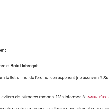
ment
bre el Baix Llobregat
tem la lletra final de l'ordinal corresponent (no escrivim
XIXè
ls evitem els números romans. Més informació:
manual d'ús de
escrits en xifres romanes, els llegim generalment com a ca