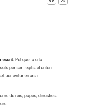
Compartir per Facebook
Compartir per X
r escrit
. Pel que fa a la
sats per ser llegits, el criteri
 per evitar errors i
oms de reis, papes, dinasties,
lars.