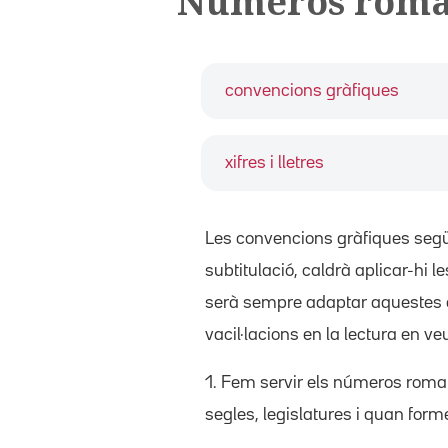
Números rom
convencions gràfiques
xifres i lletres
Les convencions gràfiques segü
subtitulació, caldrà aplicar-hi l
serà sempre adaptar aquestes ori
vacil·lacions en la lectura en v
1. Fem servir els números roman
segles, legislatures i quan forme