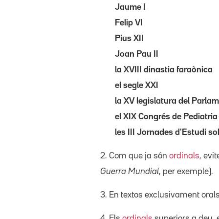
Jaume I
Felip VI
Pius XII
Joan Pau II
la XVIII dinastia faraònica
el segle XXI
la XV legislatura del Parla
el XIX Congrés de Pediatria
les III Jornades d'Estudi so
2. Com que ja són
ordinals
, evi
Guerra Mundial
, per exemple).
3. En textos exclusivament ora
4. Els
ordinals
superiors a deu, 