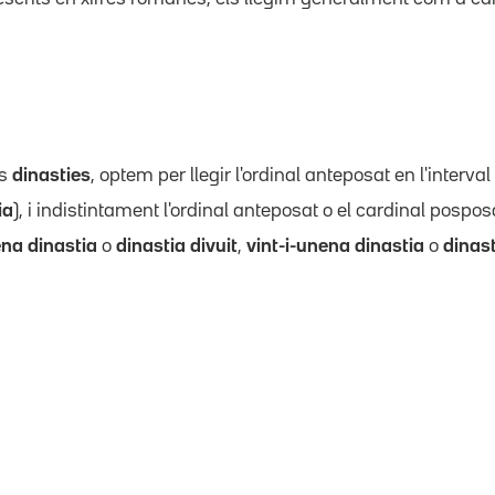
es
dinasties
, optem per llegir l'ordinal anteposat en l'interval 
ia
), i indistintament l'ordinal anteposat o el cardinal posposat
ena dinastia
o
dinastia divuit
,
vint-i-unena dinastia
o
dinast