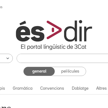
ns
general
pel·lícules
pis
Gramàtica
Convencions
Doblatge
Altres