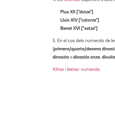
Pius XII ("dotze")
Lluís XIV ("catorze")
Benet XVI ("setze")
5. En el cas dels numerals de l
(
primera/quarta/desena dinast
dinastia
o
dinastia onze
,
divuit
Xifres i lletres: numerals