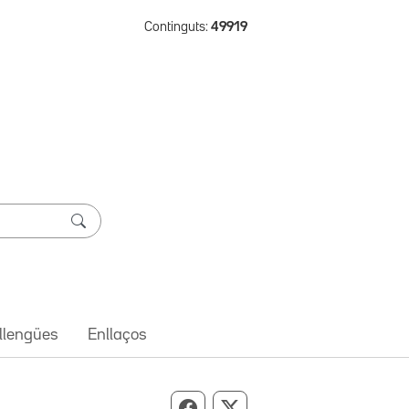
Continguts:
49919
 llengües
Enllaços