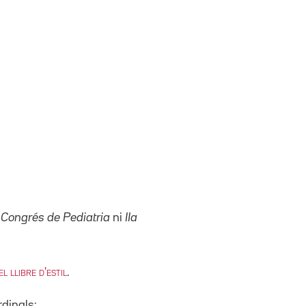
 Congrés de Pediatria
ni
IIa
l llibre d'estil
.
rdinals: