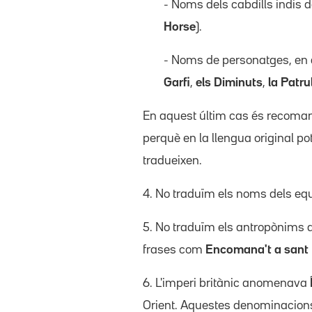
- Noms dels cabdills indis 
Horse
).
- Noms de personatges, en di
Garfi
,
els Diminuts
,
la Patr
En aquest últim cas és recomanab
perquè en la llengua original p
tradueixen.
4. No traduïm els noms dels eq
5. No traduïm els antropònims a
frases com
Encomana't a sant
6. L'imperi britànic anomenava
Orient. Aquestes denominacions 