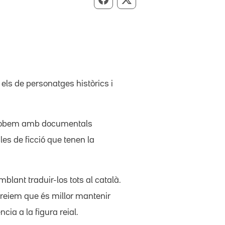
Compartir per Facebook
Compartir per X
els de personatges històrics i
 trobem amb documentals
es de ficció que tenen la
blant traduir-los tots al català.
creiem que és millor mantenir
cia a la figura reial.