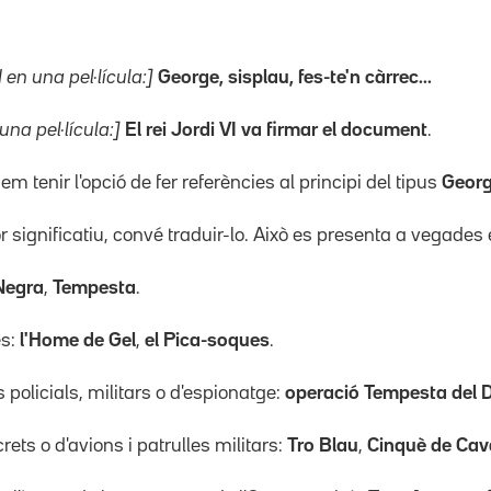
 en una pel·lícula:]
George, sisplau, fes-te'n càrrec...
 una pel·lícula:]
El rei Jordi VI va firmar el document
.
 tenir l'opció de fer referències al principi del tipus
George
r significatiu, convé traduir-lo. Això es presenta a vegad
Negra
,
Tempesta
.
es:
l'Home de Gel
,
el Pica-soques
.
policials, militars o d'espionatge:
operació Tempesta del 
ets o d'avions i patrulles militars:
Tro Blau
,
Cinquè de Cava