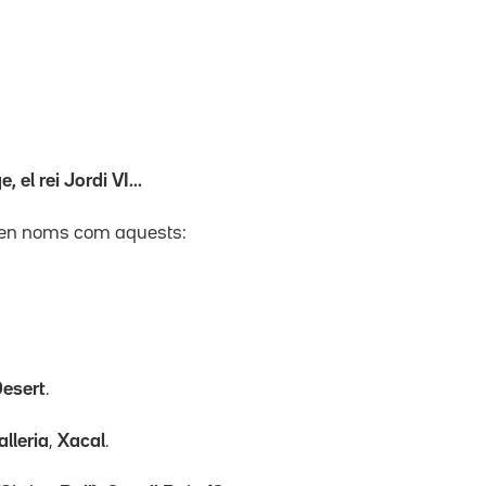
, el rei Jordi VI...
es en noms com aquests:
Desert
.
lleria
,
Xacal
.