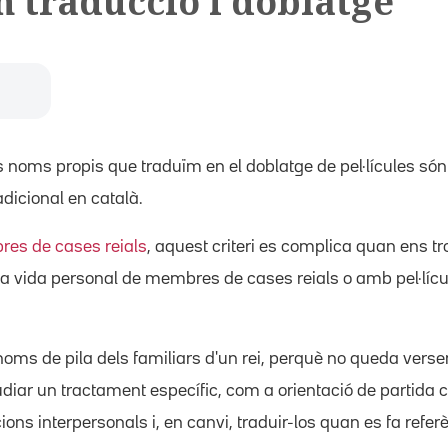
 traducció i doblatge
s noms propis que traduïm en el doblatge de pel·lícules són 
dicional en català.
es de cases reials
, aquest criteri es complica quan ens
la vida personal de membres de cases reials o amb pel·lícul
oms de pila dels familiars d'un rei, perquè no queda versem
udiar un tractament específic, com a orientació de partida 
ions interpersonals i, en canvi, traduir-los quan es fa referèn