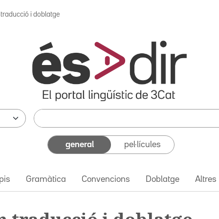
traducció i doblatge
general
pel·lícules
pis
Gramàtica
Convencions
Doblatge
Altres