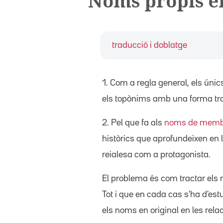
Noms propis en
traducció i doblatge
1. Com a regla general, els únic
els topònims amb una forma tra
2. Pel que fa als
noms de membr
històrics que aprofundeixen en 
reialesa com a protagonista.
El problema és com tractar els n
Tot i que en cada cas s'ha d'est
els noms en original en les relac