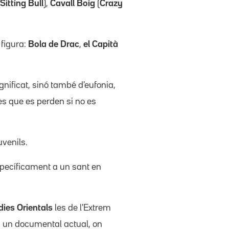
Sitting Bull
),
Cavall Boig
(
Crazy
 figura:
Bola de Drac
,
el Capità
gnificat, sinó també d'eufonia,
es que es perden si no es
uvenils.
específicament a un sant en
dies Orientals
les de l'Extrem
n un documental actual, on