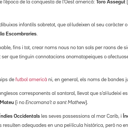
de l'època de la conquesta de l'Oest americà:
Toro Assegut
(
buixos infantils sobretot, que al·ludeixen al seu caràcter o
ulla Escombraries
.
le, fins i tot, crear noms nous no tan sols per raons de si
ot ser que tinguin connotacions onomatopeiques o afectuos
uips de
futbol americà
ni, en general, els noms de bandes j
nglesos corresponents al santoral, llevat que s'al·ludeixi 
 Mateu
(i no
Encomana't a sant Mathew
).
Índies Occidentals
les seves possessions al mar Carib, i
Ín
resulten adequades en una pel·lícula històrica, però no e