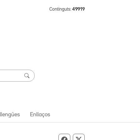
Continguts:
49919
 llengües
Enllaços