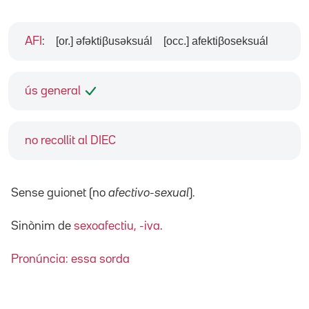
[or.] əfəktiβusəksuál
[occ.] afektiβoseksuál
AFI
:
ús general
no recollit al DIEC
Sense guionet (no
afectivo-sexual
).
Sinònim de
sexoafectiu, -iva
.
Pronúncia: essa sorda