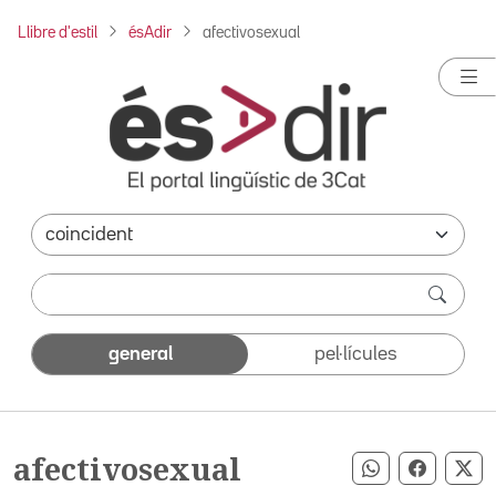
Llibre d'estil
ésAdir
afectivosexual
general
pel·lícules
afectivosexual
Compartir pe
Compart
Co