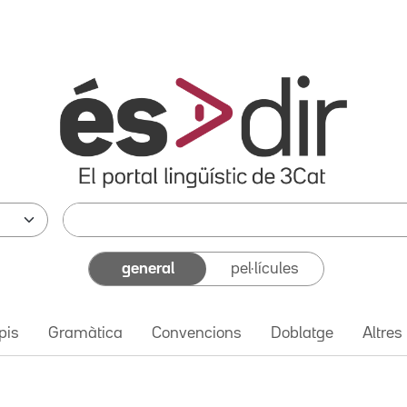
general
pel·lícules
pis
Gramàtica
Convencions
Doblatge
Altres