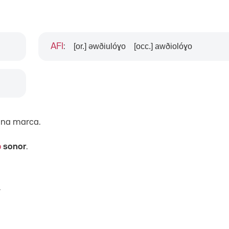
[or.] əwðiulóɣo
[occ.] awðiolóɣo
AFI
:
 una marca.
o
sonor
.
.