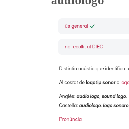
audiologo
ús general
no recollit al DIEC
Distintiu acústic que identifica
Al costat de
logotip sonor
o
log
Anglès:
audio logo
,
sound logo
.
Castellà:
audiologo
,
logo sonoro
Pronúncia