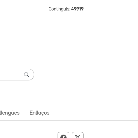
Continguts:
49919
 llengües
Enllaços