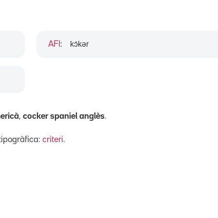
kɔ́kər
AFI
:
ericà
,
cocker spaniel anglès
.
ipogràfica:
criteri
.