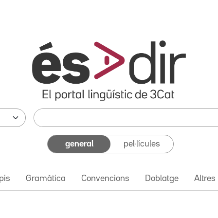
general
pel·lícules
pis
Gramàtica
Convencions
Doblatge
Altres