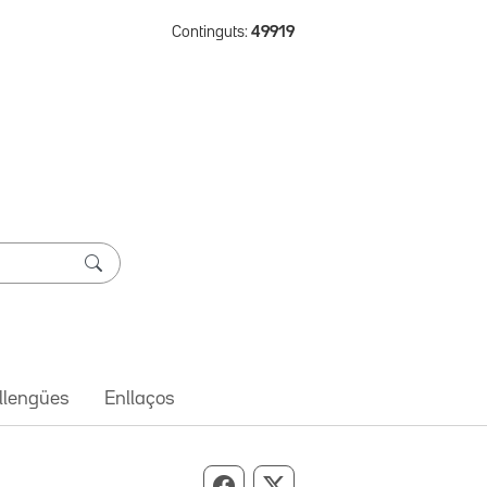
Continguts:
49919
 llengües
Enllaços