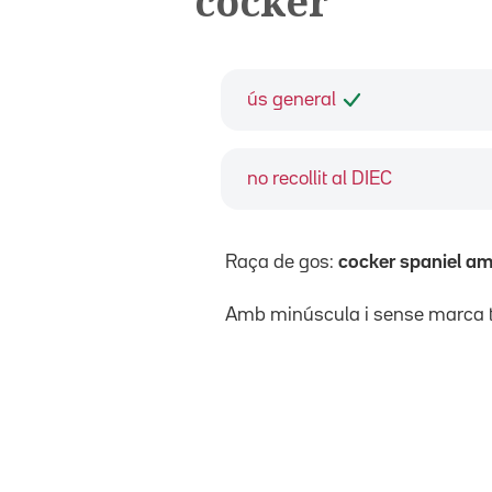
cocker
ús general
no recollit al DIEC
Raça de gos:
cocker spaniel am
Amb minúscula i sense marca t