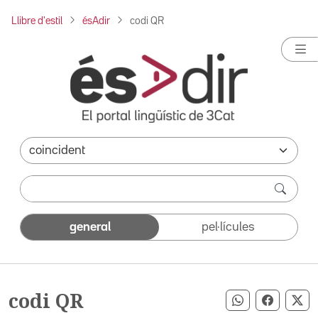
Llibre d'estil
ésAdir
codi QR
general
pel·lícules
codi QR
Compartir pe
Compart
Co