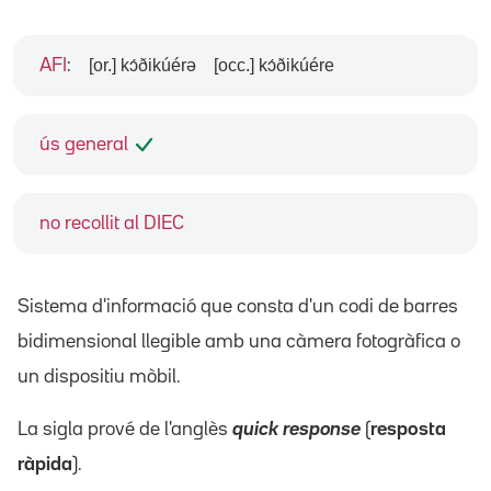
[or.] kɔ́ðikúérə
[occ.] kɔ́ðikúére
AFI
:
ús general
no recollit al DIEC
Sistema d'informació que consta d'un codi de barres
bidimensional llegible amb una càmera fotogràfica o
un dispositiu mòbil.
La sigla prové de l'anglès
quick response
(
resposta
ràpida
).