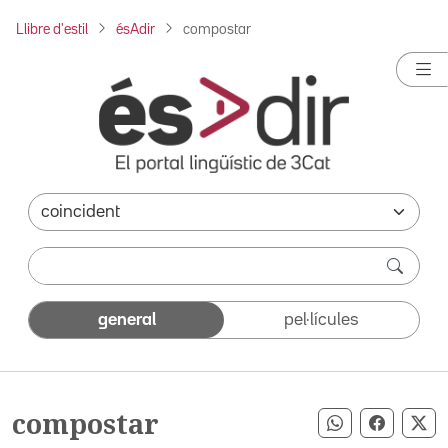
Llibre d'estil
ésAdir
compostar
general
pel·lícules
compostar
Compartir pe
Compart
Co