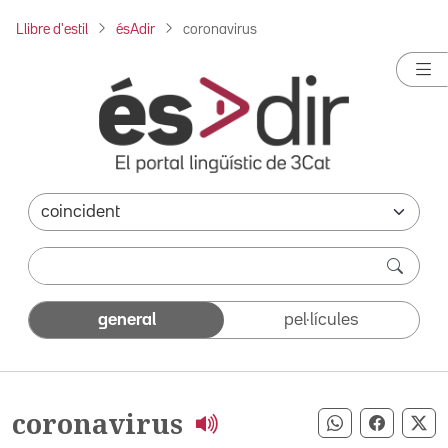
Llibre d'estil
ésAdir
coronavirus
general
pel·lícules
coronavirus
Compartir pe
Compart
Co