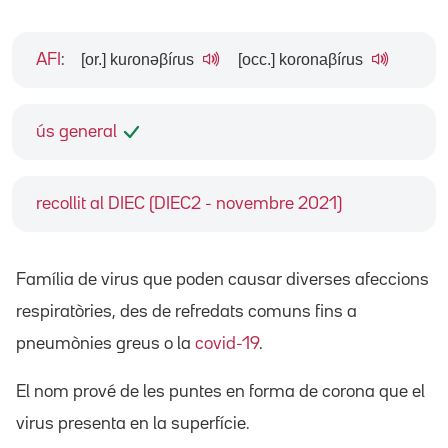
[or.] kuɾonəβíɾus
[occ.] koɾonaβíɾus
AFI
:
ús general
recollit al DIEC (DIEC2 - novembre 2021)
Família de virus que poden causar diverses afeccions
respiratòries, des de refredats comuns fins a
pneumònies greus o la
covid-19
.
El nom prové de les puntes en forma de corona que el
virus presenta en la superfície.