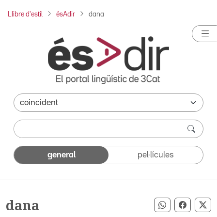
Llibre d'estil
ésAdir
dana
general
pel·lícules
dana
Compartir pe
Compart
Co