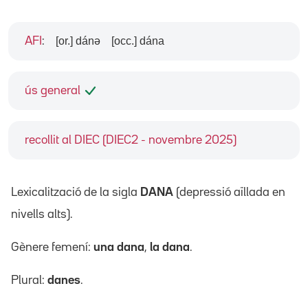
[or.] dánə
[occ.] dána
AFI
:
ús general
recollit al DIEC (DIEC2 - novembre 2025)
Lexicalització de la sigla
DANA
(depressió aïllada en
nivells alts).
Gènere femení:
una dana
,
la dana
.
Plural:
danes
.