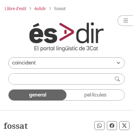
Llibre d'estil
ésAdir
fossat
general
pel·lícules
fossat
Compartir pe
Compart
Co