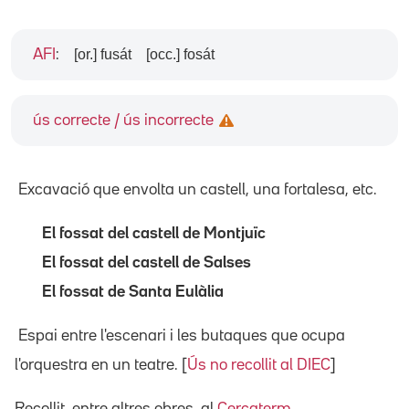
[or.] fusát
[occ.] fosát
AFI
:
ús correcte / ús incorrecte
Excavació que envolta un castell, una fortalesa, etc.
El fossat del castell de Montjuïc
El fossat del castell de Salses
El fossat de Santa Eulàlia
Espai entre l'escenari i les butaques que ocupa
l'orquestra en un teatre. [
Ús no recollit al DIEC
]
Recollit, entre altres obres, al
Cercaterm
.