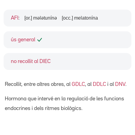
[or.] mələtunínə
[occ.] melatonína
AFI
:
ús general
no recollit al DIEC
Recollit, entre altres obres, al
GDLC
, al
DDLC
i al
DNV
.
Hormona que intervé en la regulació de les funcions
endocrines i dels ritmes biològics.