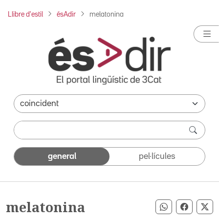
Llibre d'estil
ésAdir
melatonina
general
pel·lícules
melatonina
Compartir pe
Compart
Co