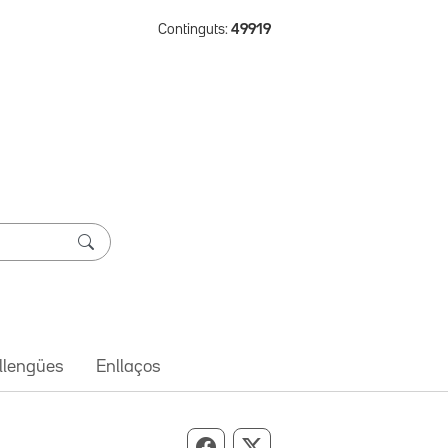
Continguts:
49919
 llengües
Enllaços