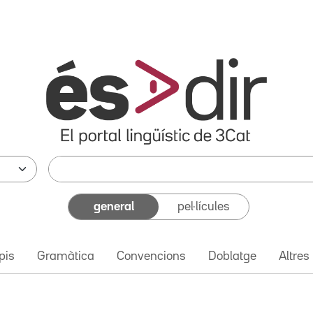
general
pel·lícules
pis
Gramàtica
Convencions
Doblatge
Altres