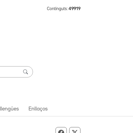
Continguts:
49919
 llengües
Enllaços