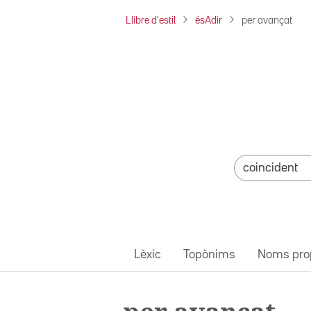
Llibre d'estil
ésAdir
per avançat
Lèxic
Topònims
Noms pro