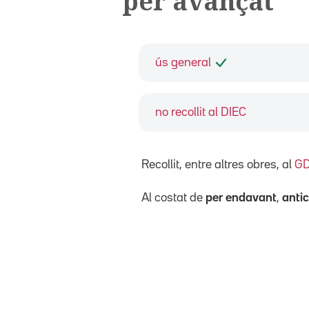
per avançat
ús general
no recollit al DIEC
Recollit, entre altres obres, al
G
Al costat de
per endavant
,
anti