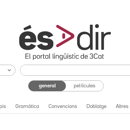
general
pel·lícules
pis
Gramàtica
Convencions
Doblatge
Altres