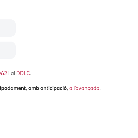
D62
i al
DDLC
.
cipadament
,
amb anticipació
,
a l'avançada
.