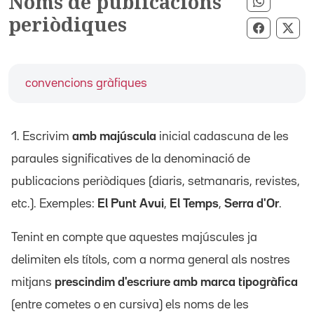
Noms de publicacions
Comparti
periòdiques
Comparti
Com
convencions gràfiques
1. Escrivim
amb majúscula
inicial cadascuna de les
paraules significatives de la denominació de
publicacions periòdiques (diaris, setmanaris, revistes,
etc.). Exemples:
El Punt Avui
,
El Temps
,
Serra d'Or
.
Tenint en compte que aquestes majúscules ja
delimiten els títols, com a norma general als nostres
mitjans
prescindim d'escriure amb marca tipogràfica
(entre cometes o en cursiva) els noms de les