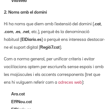
VilaWeb
2. Noms amb el domini
Hi ha noms que diem amb l'extensió del domini (
.cat
,
.com
,
.es
,
.net
, etc.), perquè és la denominació
habitual (
ElDiario.es
) o perquè ens interessa destacar-
ne el suport digital (
Regió7.cat
).
Com a norma general, per unificar criteris i evitar
vacil·lacions optem per escriure'ls sense espais i amb
les majúscules i els accents corresponents (tret que
ens hi vulguem referir com a
adreces web
):
Ara.cat
El9Nou.cat