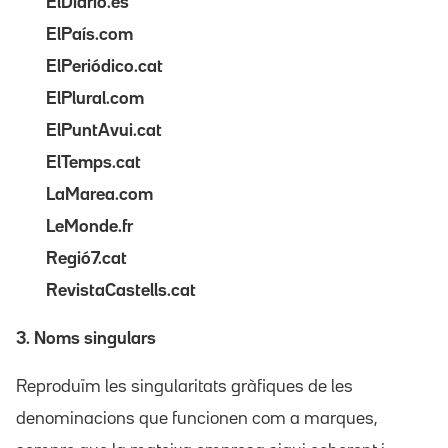
ElDiario.es
ElPaís.com
ElPeriódico.cat
ElPlural.com
ElPuntAvui.cat
ElTemps.cat
LaMarea.com
LeMonde.fr
Regió7.cat
RevistaCastells.cat
3. Noms singulars
Reproduïm les singularitats gràfiques de les
denominacions que funcionen com a marques,